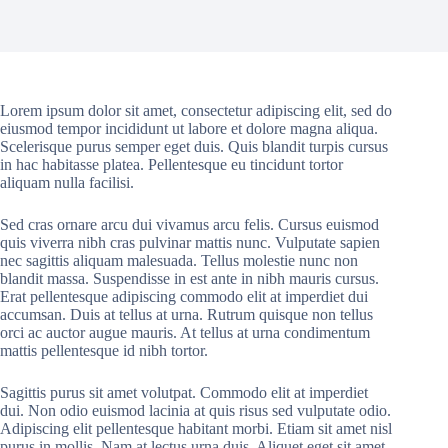
Lorem ipsum dolor sit amet, consectetur adipiscing elit, sed do
eiusmod tempor incididunt ut labore et dolore magna aliqua.
Scelerisque purus semper eget duis. Quis blandit turpis cursus
in hac habitasse platea. Pellentesque eu tincidunt tortor
aliquam nulla facilisi.
Sed cras ornare arcu dui vivamus arcu felis. Cursus euismod
quis viverra nibh cras pulvinar mattis nunc. Vulputate sapien
nec sagittis aliquam malesuada. Tellus molestie nunc non
blandit massa. Suspendisse in est ante in nibh mauris cursus.
Erat pellentesque adipiscing commodo elit at imperdiet dui
accumsan. Duis at tellus at urna. Rutrum quisque non tellus
orci ac auctor augue mauris. At tellus at urna condimentum
mattis pellentesque id nibh tortor.
Sagittis purus sit amet volutpat. Commodo elit at imperdiet
dui. Non odio euismod lacinia at quis risus sed vulputate odio.
Adipiscing elit pellentesque habitant morbi. Etiam sit amet nisl
purus in mollis. Nam at lectus urna duis. Aliquet eget sit amet