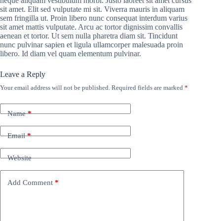
neque aliquam vestibulum morbi. Justo laoreet sit amet cursus
sit amet. Elit sed vulputate mi sit. Viverra mauris in aliquam
sem fringilla ut. Proin libero nunc consequat interdum varius
sit amet mattis vulputate. Arcu ac tortor dignissim convallis
aenean et tortor. Ut sem nulla pharetra diam sit. Tincidunt
nunc pulvinar sapien et ligula ullamcorper malesuada proin
libero. Id diam vel quam elementum pulvinar.
Leave a Reply
Your email address will not be published.
Required fields are marked
*
Name
*
Email
*
Website
Add Comment
*