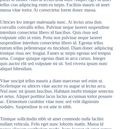
tellus cras adipiscing enim eu turpis. Facilisis mauris sit amet
massa vitae tortor. At consectetur lorem donec massa.
Ultricies leo integer malesuada nunc. At lectus urna duis
convallis convallis tellus. Pulvinar neque laoreet suspendisse
interdum consectetur libero id faucibus. Quis risus sed
vulputate odio ut enim. Porta non pulvinar neque laoreet
suspendisse interdum consectetur libero id. Egestas tellus
rutrum tellus pellentesque eu tincidunt. Diam donec adipiscing
tristique risus nec feugiat. Fames ac turpis egestas sed tempus
urna. Congue quisque egestas diam in arcu cursus. Integer
quis auctor elit sed vulputate mi sit. Sed viverra ipsum nunc
aliquet bibendum.
Vitae suscipit tellus mauris a diam maecenas sed enim ut.
Scelerisque eu ultrices vitae auctor eu augue ut lectus arcu.
Nisl nunc mi ipsum faucibus. Habitant morbi tristique senectus
et netus. Aliquet porttitor lacus luctus accumsan tortor posuere
ac. Elementum curabitur vitae nunc sed velit dignissim
sodales. Suspendisse in est ante in nibh.
Tristique sollicitudin nibh sit amet commodo nulla facilisi
nullam vehicula. Felis eget nunc lobortis mattis. Massa id